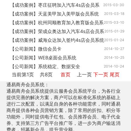
统
【成功案例】枣庄征聘加入汽车4s店会员系
2015-03-30
统
【成功案例】天蓝美甲加入美甲版会员系统
2015-03-18
【成功案例】杭州同顺教育加入教育版会员系
2015-03-10
统
【成功案例】荣成众奥达加入汽车4s店会员系
2015-01-29
统
【成功案例】威海众达加入签约4s店会员系统
2015-01-24
【公司新闻】微信会员卡
2014-10-27
【公司新闻】WEB桌面会员系统
2014-10-25
【公司新闻】系统稳定、数据安全
2014-10-24
当前第1页 共
8页
首页
上一页
下一页
尾页
通易商舟会员系统：
通易商舟会员系统提供云服务会员系统平台，为各行业
提供完善的解决方案，商户可以在标准化系统的基础上
进行二次配置，以满足自身的各种功能需求，同时通易
商舟提供各种会员营销方案，除了常用的折扣、积分等
功能外，同时提供电子红包、会员推荐会员、电子代金
券、支持第三方广告平台推广等，进一步为商户输送消
费者，招募新会员，提升营业额。